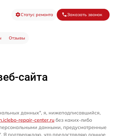
Статус ремонта
Заказать звонок
ы
Отзывы
веб-сайта
ональных данных", я, нижеподписавшийся,
n.iclebo-repair-center.ru
без каких-либо
и персональными данными, предусмотренные
". Я подтверждаю, что предоставляю данное