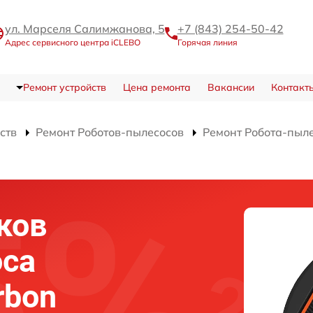
ул. Марселя Салимжанова, 5
+7 (843) 254-50-42
Адрес сервисного центра iCLEBO
Горячая линия
Ремонт устройств
Цена ремонта
Вакансии
Контакт
ств
Ремонт Роботов-пылесосов
Ремонт Робота-пыле
ков
оса
rbon