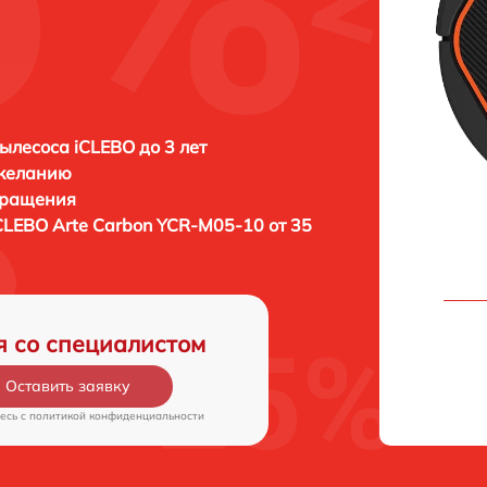
ылесоса iCLEBO до 3 лет
 желанию
бращения
CLEBO Arte Carbon YCR-M05-10 от 35
я со специалистом
Оставить заявку
есь c
политикой конфиденциальности