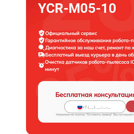
YCR-M05-10
Официальный сервис
Гарантийное обслуживание
робота-п
Диагностика за наш счет,
ремонт по
Бесплатный выезд курьера
в день о
Очистка датчиков робота-пылесоса
i
минут
Бесплатная консультаци
Нажимая на кнопку "Оставить заявку" Вы соглашает