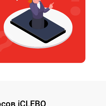
сов iCLEBO