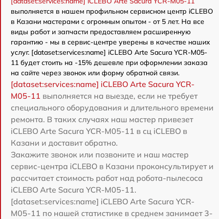
[dataset:services:name] iCLEBO Arte Sacura YCR-M05-11
выполняется в нашем профильном сервисном центр iCLEBO
в Казани мастерами с огромным опытом - от 5 лет. На все
виды работ и запчасти предоставляем расширенную
гарантию - мы в сервис-центре уверены в качестве наших
услуг. [dataset:services:name] iCLEBO Arte Sacura YCR-M05-
11 будет стоить на -15% дешевле при оформлении заказа
на сайте через звонок или форму обратной связи.
[dataset:services:name] iCLEBO Arte Sacura YCR-
M05-11
выполняется на выезде, если не требует
специального оборудования и длительного времени
ремонта. В таких случаях наш мастер привезет
iCLEBO Arte Sacura YCR-M05-11 в сц iCLEBO в
Казани и доставит обратно.
Закажите звонок или позвоните и наш мастер
сервис-центра iCLEBO в Казани проконсультирует и
рассчитает стоимость работ над робота-пылесоса
iCLEBO Arte Sacura YCR-M05-11.
[dataset:services:name] iCLEBO Arte Sacura YCR-
M05-11 по нашей статистике в среднем занимает 3-