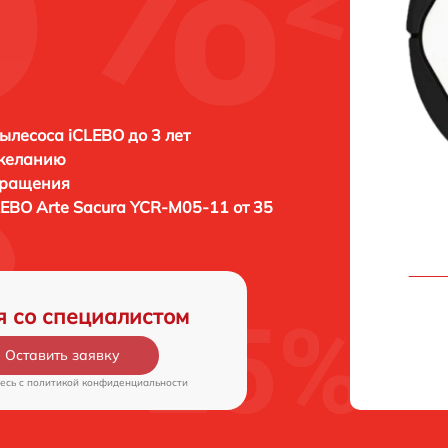
ылесоса iCLEBO до 3 лет
 желанию
бращения
LEBO Arte Sacura YCR-M05-11 от 35
я со специалистом
Оставить заявку
есь c
политикой конфиденциальности