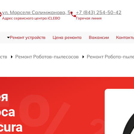
ул. Марселя Салимжанова, 5
+7 (843) 254-50-42
Адрес сервисного центра iCLEBO
Горячая линия
Ремонт устройств
Цена ремонта
Вакансии
Контакт
ств
Ремонт Роботов-пылесосов
Ремонт Робота-пыле
ея
оса
cura