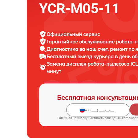
YCR-M05-11
Официальный сервис
Гарантийное обслуживание
робота-п
Диагностика за наш счет,
ремонт по
Бесплатный выезд курьера
в день о
Замена дисплея робота-пылесоса
iC
минут
Бесплатная консультаци
Нажимая на кнопку "Оставить заявку" Вы соглашает