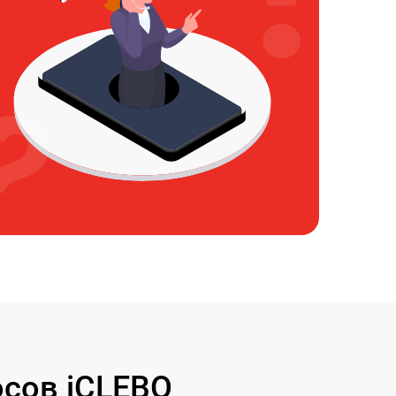
сов iCLEBO