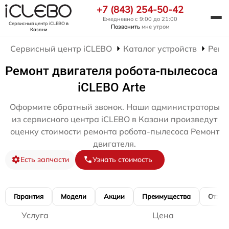
+7 (843) 254-50-42
Ежедневно с 9:00 до 21:00
Сервисный центр iCLEBO
в
Позвонить
мне утром
Казани
Сервисный центр iCLEBO
Каталог устройств
Ремо
Ремонт двигателя робота-пылесоса
iCLEBO Arte
Оформите обратный звонок. Наши администраторы
из сервисного центра iCLEBO в Казани произведут
оценку стоимости ремонта робота-пылесоса Ремонт
двигателя.
Есть запчасти
Узнать стоимость
Гарантия
Модели
Акции
Преимущества
Отзы
Услуга
Цена