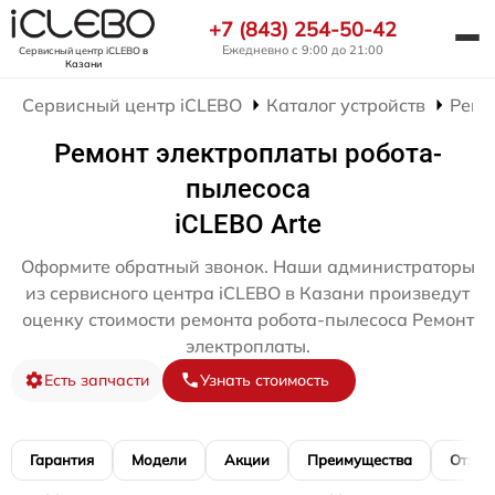
+7 (843) 254-50-42
Ежедневно с 9:00 до 21:00
Сервисный центр iCLEBO
в
Казани
Сервисный центр iCLEBO
Каталог устройств
Ремо
Ремонт электроплаты робота-
пылесоса
iCLEBO Arte
Оформите обратный звонок. Наши администраторы
из сервисного центра iCLEBO в Казани произведут
оценку стоимости ремонта робота-пылесоса Ремонт
электроплаты.
Есть запчасти
Узнать стоимость
Гарантия
Модели
Акции
Преимущества
Отзы