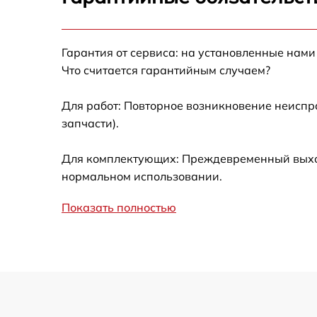
Ремонт после залития
Гарантия от сервиса: на установленные нами
Устранение ошибок
Что считается гарантийным случаем?
Ремонт кнопки
Для работ: Повторное возникновение неиспр
запчасти).
Калибровка
Для комплектующих: Преждевременный выход 
Ремонт материнской платы
нормальном использовании.
Показать полностью
Профилактическая чистка
Замена материнской платы
Прошивка