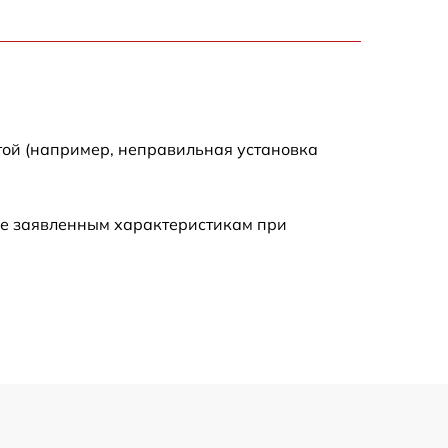
2000 р
2000 р
300 р
той (например, неправильная установка
500 р
ие заявленным характеристикам при
800 р
500 р
400 р
1550 р