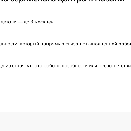
от 60 мин
 детали — до 3 месяцев.
от 60 мин
от 60 мин
авности, который напрямую связан с выполненной рабо
от 60 мин
из строя, утрата работоспособности или несоответств
от 30 мин
от 60 мин
от 60 мин
от 30 мин