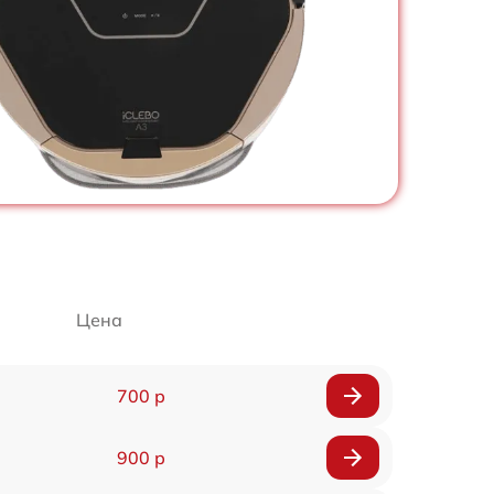
Цена
700 р
900 р