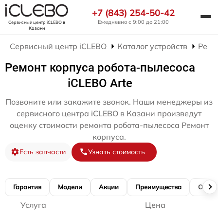
+7 (843) 254-50-42
Ежедневно с 9:00 до 21:00
Сервисный центр iCLEBO
в
Казани
Сервисный центр iCLEBO
Каталог устройств
Ремо
Ремонт корпуса робота-пылесоса
iCLEBO Arte
Позвоните или закажите звонок. Наши менеджеры из
сервисного центра iCLEBO в Казани произведут
оценку стоимости ремонта робота-пылесоса Ремонт
корпуса.
Есть запчасти
Узнать стоимость
Гарантия
Модели
Акции
Преимущества
Отзы
Услуга
Цена