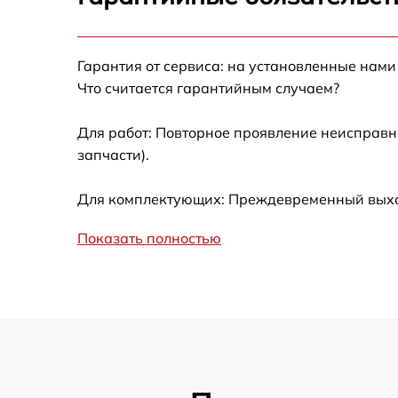
Ремонт после залития
Гарантия от сервиса: на установленные нами
Устранение ошибок
Что считается гарантийным случаем?
Ремонт кнопки
Для работ: Повторное проявление неисправн
запчасти).
Калибровка
Для комплектующих: Преждевременный выход 
Ремонт материнской платы
Показать полностью
Профилактическая чистка
Замена материнской платы
Прошивка