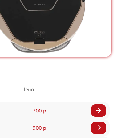
Цена
700 р
900 р