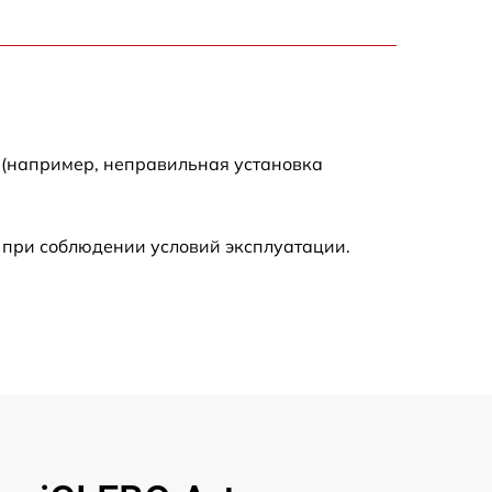
2000 р
2000 р
300 р
 (например, неправильная установка
500 р
 при соблюдении условий эксплуатации.
800 р
500 р
400 р
1550 р