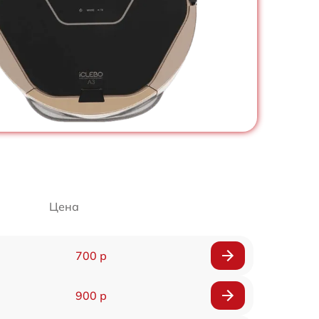
Цена
700 р
900 р