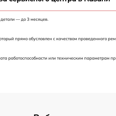
от 60 мин
 детали — до 3 месяцев.
от 60 мин
от 60 мин
который прямо обусловлен с качеством проведенного ре
от 60 мин
рата работоспособности или техническим параметрам п
от 30 мин
от 60 мин
от 60 мин
от 30 мин