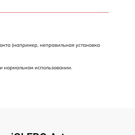
2000 р
2000 р
300 р
монта (например, неправильная установка
500 р
ри нормальном использовании.
800 р
500 р
400 р
1550 р