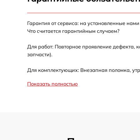
Ремонт после залития
Гарантия от сервиса: на установленные нами
Устранение ошибок
Что считается гарантийным случаем?
Ремонт кнопки
Для работ: Повторное проявление дефекта, 
запчасти).
Калибровка
Для комплектующих: Внезапная поломка, ут
Ремонт материнской платы
Показать полностью
Профилактическая чистка
Замена материнской платы
Прошивка