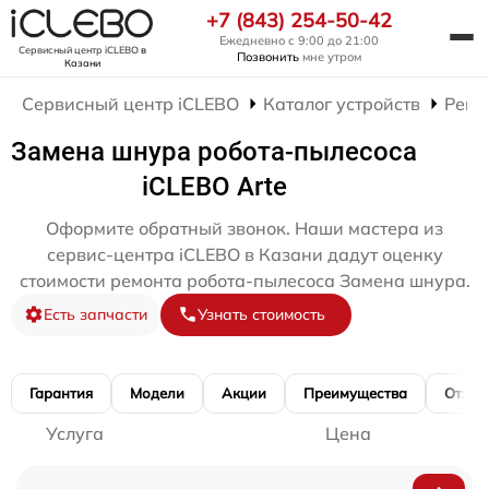
+7 (843) 254-50-42
Ежедневно с 9:00 до 21:00
Сервисный центр iCLEBO
в
Позвонить
мне утром
Казани
Сервисный центр iCLEBO
Каталог устройств
Ремо
Замена шнура робота-пылесоса
iCLEBO Arte
Оформите обратный звонок. Наши мастера из
сервис-центра iCLEBO в Казани дадут оценку
стоимости ремонта робота-пылесоса Замена шнура.
Есть запчасти
Узнать стоимость
Гарантия
Модели
Акции
Преимущества
Отзы
Услуга
Цена