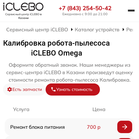
+7 (843) 254-50-42
Ежедневно с 9:00 до 21:00
Сервисный центр iCLEBO
в
Казани
Сервисный центр iCLEBO
Каталог устройств
Ремо
Калибровка робота-пылесоса
iCLEBO Omega
Оформите обратный звонок. Наши менеджеры из
сервис-центра iCLEBO в Казани произведут оценку
стоимости ремонта робота-пылесоса Калибровка.
Есть запчасти
Узнать стоимость
Услуга
Цена
Ремонт блока питания
700 р