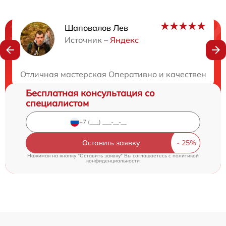
Шаповалов Лев
Нужна консультация?
Источник –
Яндекс
Закажите бесплатную консультацию
Отличная мастерская Оперативно и качественно в
Бесплатная консультация со
специалистом
Оставить заявку
Нажимая на кнопку "Оставить заявку" Вы соглашаетесь c
политикой
конфиденциальности