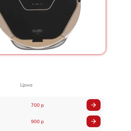
Цена
700 р
900 р