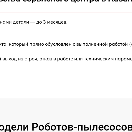
от 60 мин
 нами детали — до 3 месяцев.
от 60 мин
от 60 мин
кта, который прямо обусловлен с выполненной работой 
от 60 мин
ыход из строя, отказ в работе или техническим парам
от 30 мин
от 60 мин
от 60 мин
от 30 мин
одели Роботов-пылесосов