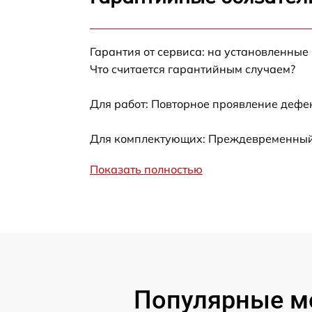
Ремонт после залития
Гарантия от сервиса: на установленные
Устранение ошибок
Что считается гарантийным случаем?
Ремонт кнопки
Для работ: Повторное проявление дефе
Калибровка
Для комплектующих: Преждевременный в
Показать полностью
Ремонт материнской платы
Профилактическая чистка
Замена материнской платы
Прошивка
Популярные м