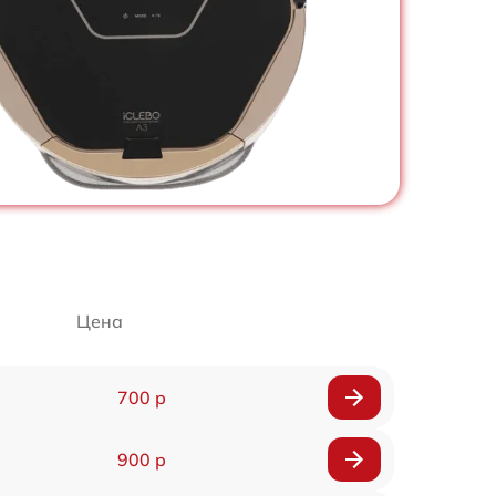
Цена
700 р
900 р