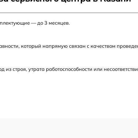
от 60 мин
мплектующие — до 3 месяцев.
от 60 мин
от 60 мин
авности, который напрямую связан с качеством провед
от 60 мин
из строя, утрата работоспособности или несоответств
от 30 мин
от 60 мин
от 60 мин
от 30 мин