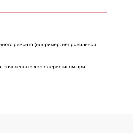
2000 р
2000 р
300 р
енного ремонта (например, неправильная
500 р
ие заявленным характеристикам при
800 р
500 р
400 р
1550 р