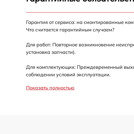
Ремонт после залития
Гарантия от сервиса: на смонтированные ко
Устранение ошибок
Что считается гарантийным случаем?
Ремонт кнопки
Для работ: Повторное возникновение неиспр
установка запчасти).
Калибровка
Для комплектующих: Преждевременный выход 
Ремонт материнской платы
соблюдении условий эксплуатации.
Показать полностью
Профилактическая чистка
Замена материнской платы
Прошивка