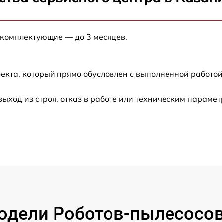
от 60 мин
 комплектующие — до 3 месяцев.
от 60 мин
от 60 мин
екта, который прямо обусловлен с выполненной работой
от 60 мин
ход из строя, отказ в работе или техническим парамет
от 30 мин
от 60 мин
от 60 мин
от 30 мин
одели Роботов-пылесосов