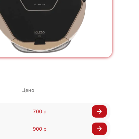
Цена
700 р
900 р