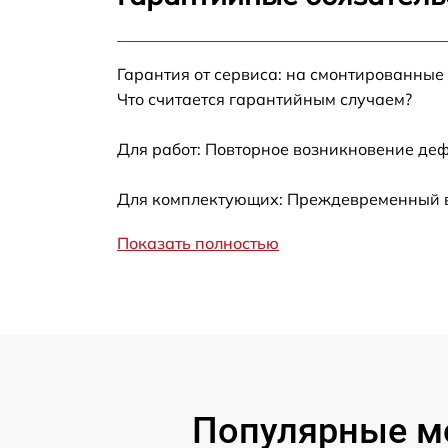
Ремонт после залития
Гарантия от сервиса: на смонтированные
Устранение ошибок
Что считается гарантийным случаем?
Ремонт кнопки
Для работ: Повторное возникновение деф
Калибровка
Для комплектующих: Преждевременный вы
Показать полностью
Ремонт материнской платы
Профилактическая чистка
Замена материнской платы
Прошивка
Популярные м