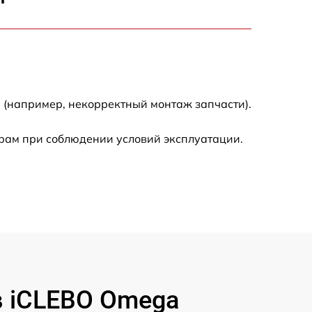
2000 р
2000 р
300 р
 (например, некорректный монтаж запчасти).
500 р
рам при соблюдении условий эксплуатации.
800 р
500 р
400 р
1550 р
 iCLEBO Omega