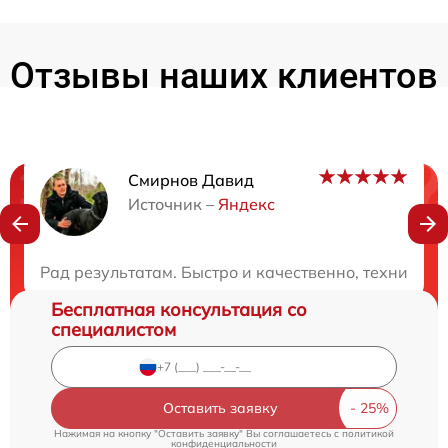
Отзывы наших клиентов
Смирнов Давид
Нужна консультация?
Источник –
Яндекс
Закажите бесплатную консультацию
Рад результатам. Быстро и качественно, техника к
Бесплатная консультация со
специалистом
Оставить заявку
Нажимая на кнопку "Оставить заявку" Вы соглашаетесь c
политикой
конфиденциальности