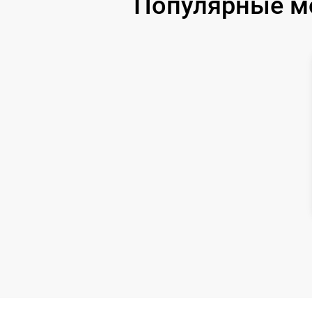
Популярные м
Ремонт цепи питания
Замена аккумулятора
Замена датчиков управления, высоты,
движения
Комплексная чистка
Восстановление аккумулятора
Ремонт двигателя
Замена датчиков
Модернизация