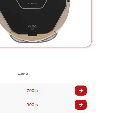
Цена
700 р
900 р