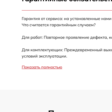
Ремонт после залития
Гарантия от сервиса: на установленные нами
Устранение ошибок
Что считается гарантийным случаем?
Ремонт кнопки
Для работ: Повторное проявление дефекта, 
Калибровка
Для комплектующих: Преждевременный выход 
условий эксплуатации.
Ремонт материнской платы
Показать полностью
Профилактическая чистка
Замена материнской платы
Прошивка