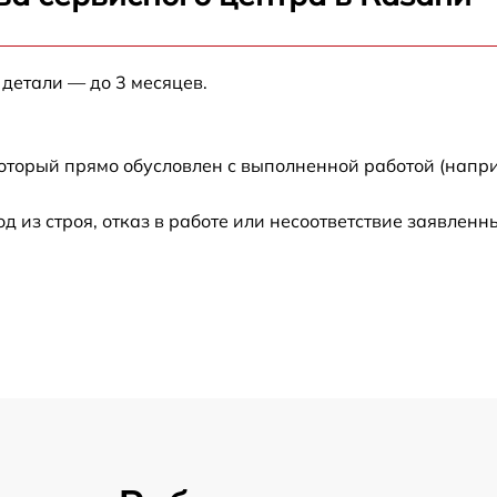
от 60 мин
 детали — до 3 месяцев.
от 60 мин
от 60 мин
который прямо обусловлен с выполненной работой (напр
от 60 мин
из строя, отказ в работе или несоответствие заявлен
от 30 мин
от 60 мин
от 60 мин
от 30 мин