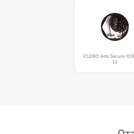
iCLEBO Arte Sacura YC
11
От