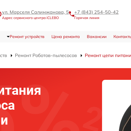
ул. Марселя Салимжанова, 5
+7 (843) 254-50-42
Адрес сервисного центра iCLEBO
Горячая линия
Ремонт устройств
Цена ремонта
Вакансии
Контакт
ств
Ремонт Роботов-пылесосов
Ремонт цепи питан
итания
оса
ни