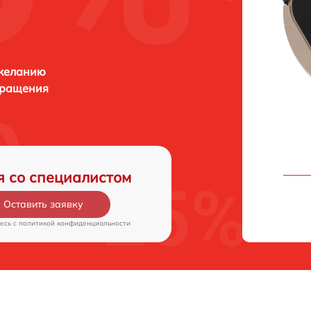
 желанию
бращения
я со специалистом
Оставить заявку
есь c
политикой конфиденциальности