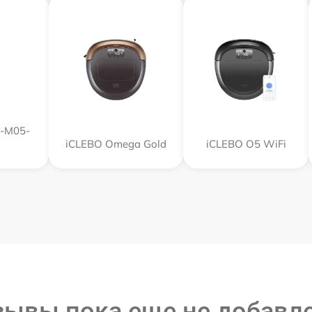
R-M05-
iCLEBO Omega Gold
iCLEBO O5 WiFi
зывы пока еще не добавл