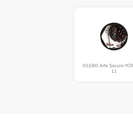
iCLEBO Arte Sacura YC
11