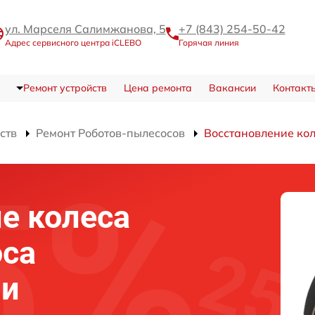
ул. Марселя Салимжанова, 5
+7 (843) 254-50-42
Адрес сервисного центра iCLEBO
Горячая линия
Ремонт устройств
Цена ремонта
Вакансии
Контакт
ств
Ремонт Роботов-пылесосов
Восстановление ко
е колеса
оса
ни